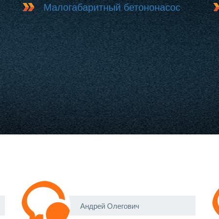
Малогабаритный бетононасос
Андрей Олегович