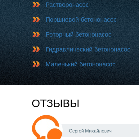
Растворонасос
Поршневой бетононасос
Роторный бетононасос
Гидравлический бетононасос
Маленький бетононасос
ОТЗЫВЫ
Сергей Михайлович