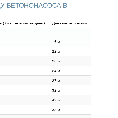
У БЕТОНОНАСОСА В
 (7 часов + час подачи)
Дальность подачи
16 м
22 м
26 м
24 м
27 м
32 м
42 м
38 м