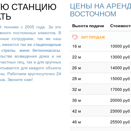
УЮ СТАНЦИЮ
ЦЕНЫ НА АРЕНД
ВОСТОЧНОМ
АТЬ
Высота подачи
Стоимость
 техники с 2005 года. За это
много постоянных клиентов. В
ные сотрудники, так же наш
, имеются так же
стационарные
16 м
10000 руб
 стрелы
,
мини бетононасосы
.
льстве возведения дома и не
22 м
13000 руб
частных лиц, так и для крупных
итывается для каждого объекта
26 м
14000 руб
ны. Работаем круглосуточно 24
28 м
15000 руб
аза. Звоните нам!
32 м
17000 руб
36 м
20000 руб
42 м
23000 руб
46 м
25500 руб