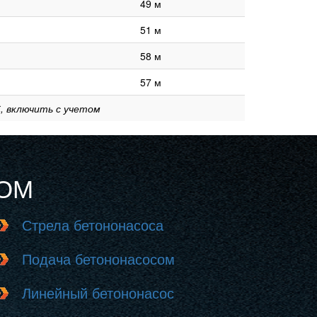
49 м
51 м
58 м
57 м
, включить с учетом
НОМ
Стрела бетононасоса
Подача бетононасосом
Линейный бетононасос