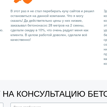
В этот раз я не стал перебирать кучу сайтов и решил
Зд
остановиться на данной компании. Что я могу
к
сказать! Да действительно цены у них низкие,
ко
заказывал бетононасос 28 метров на 2 смены,
э
о.
сделали скидку в 10%, что очень радует меня как
у
клиента. В целом работой доволен, сделали всё
б
качественно!
с
со
н
п
к
к
У НА КОНСУЛЬТАЦИЮ БЕ