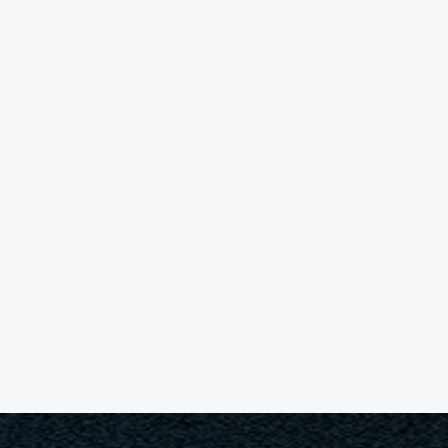
БЕТОНОНАСОС 62 М
Размер площадки
12х14 м
Высота подачи
62 м
Дальность подачи
57 м
41 500 руб/смена
ЗАКАЗАТЬ